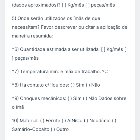
(dados aproximados)? [ ] Kg/mês [ ] peças/mês
5) Onde serão utilizados os ímãs de que
necessitam? Favor descrever ou citar a aplicação de
maneira resumida:
*6) Quantidade estimada a ser utilizada: [ ] Kg/mês [
] peças/mês
*7) Temperatura min. e máx.de trabalho: ºC
*8) Há contato c/ líquidos: ( ) Sim ( ) Não
*9) Choques mecânicos: ( ) Sim ( ) Não Dados sobre
o ímã
10) Material: ( ) Ferrite ( ) AlNiCo ( ) Neodímio ( )
Samário-Cobalto ( ) Outro