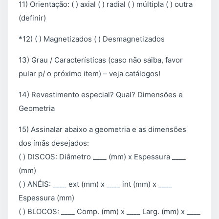
11) Orientação: ( ) axial ( ) radial ( ) múltipla ( ) outra
(definir)
*12) ( ) Magnetizados ( ) Desmagnetizados
13) Grau / Características (caso não saiba, favor
pular p/ o próximo item) – veja catálogos!
14) Revestimento especial? Qual? Dimensões e
Geometria
15) Assinalar abaixo a geometria e as dimensões
dos ímãs desejados:
( ) DISCOS: Diâmetro ____ (mm) x Espessura ____
(mm)
( ) ANÉIS: ____ ext (mm) x ____ int (mm) x ____
Espessura (mm)
( ) BLOCOS: ____ Comp. (mm) x ____ Larg. (mm) x ____