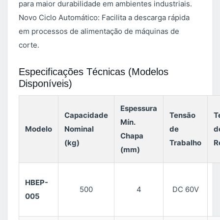
para maior durabilidade em ambientes industriais.
Novo Ciclo Automático: Facilita a descarga rápida
em processos de alimentação de máquinas de
corte.
Especificações Técnicas (Modelos
Disponíveis)
Espessura
Capacidade
Tensão
T
Mín.
Modelo
Nominal
de
d
Chapa
(kg)
Trabalho
R
(mm)
HBEP-
500
4
DC 60V
005