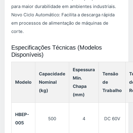
para maior durabilidade em ambientes industriais.
Novo Ciclo Automático: Facilita a descarga rápida
em processos de alimentação de máquinas de
corte.
Especificações Técnicas (Modelos
Disponíveis)
Espessura
Capacidade
Tensão
T
Mín.
Modelo
Nominal
de
d
Chapa
(kg)
Trabalho
R
(mm)
HBEP-
500
4
DC 60V
005